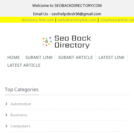
Welcome to SEOBACKDIRECTORY.COM
Email Us - seohelpdesk96@gmail.com
directory-link.com
|
webdirectorylink.com
|
smartseoarticle.com
|
d
HOME
SUBMIT LINK
SUBMIT ARTICLE
LATEST LINK
LATEST ARTICLE
Top Categories
Automotive
Business
Computers