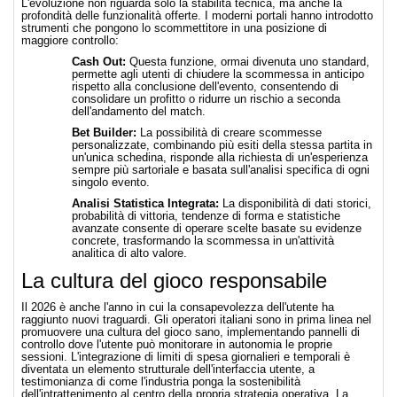
L'evoluzione non riguarda solo la stabilità tecnica, ma anche la
profondità delle funzionalità offerte. I moderni portali hanno introdotto
strumenti che pongono lo scommettitore in una posizione di
maggiore controllo:
Cash Out:
Questa funzione, ormai divenuta uno standard,
permette agli utenti di chiudere la scommessa in anticipo
rispetto alla conclusione dell'evento, consentendo di
consolidare un profitto o ridurre un rischio a seconda
dell'andamento del match.
Bet Builder:
La possibilità di creare scommesse
personalizzate, combinando più esiti della stessa partita in
un'unica schedina, risponde alla richiesta di un'esperienza
sempre più sartoriale e basata sull'analisi specifica di ogni
singolo evento.
Analisi Statistica Integrata:
La disponibilità di dati storici,
probabilità di vittoria, tendenze di forma e statistiche
avanzate consente di operare scelte basate su evidenze
concrete, trasformando la scommessa in un'attività
analitica di alto valore.
La cultura del gioco responsabile
Il 2026 è anche l'anno in cui la consapevolezza dell'utente ha
raggiunto nuovi traguardi. Gli operatori italiani sono in prima linea nel
promuovere una cultura del gioco sano, implementando pannelli di
controllo dove l'utente può monitorare in autonomia le proprie
sessioni. L'integrazione di limiti di spesa giornalieri e temporali è
diventata un elemento strutturale dell'interfaccia utente, a
testimonianza di come l'industria ponga la sostenibilità
dell'intrattenimento al centro della propria strategia operativa.
La