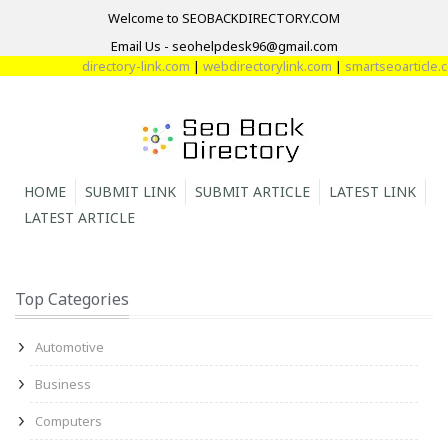
Welcome to SEOBACKDIRECTORY.COM
Email Us - seohelpdesk96@gmail.com
directory-link.com
|
webdirectorylink.com
|
smartseoarticle.com
HOME
SUBMIT LINK
SUBMIT ARTICLE
LATEST LINK
LATEST ARTICLE
Top Categories
Automotive
Business
Computers