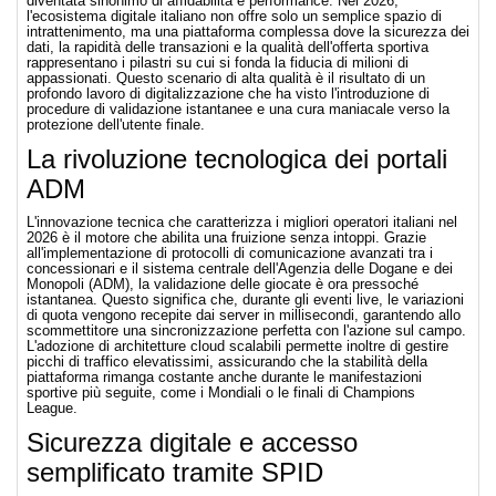
diventata sinonimo di affidabilità e performance. Nel 2026,
l'ecosistema digitale italiano non offre solo un semplice spazio di
intrattenimento, ma una piattaforma complessa dove la sicurezza dei
dati, la rapidità delle transazioni e la qualità dell'offerta sportiva
rappresentano i pilastri su cui si fonda la fiducia di milioni di
appassionati. Questo scenario di alta qualità è il risultato di un
profondo lavoro di digitalizzazione che ha visto l'introduzione di
procedure di validazione istantanee e una cura maniacale verso la
protezione dell'utente finale.
La rivoluzione tecnologica dei portali
ADM
L'innovazione tecnica che caratterizza i migliori operatori italiani nel
2026 è il motore che abilita una fruizione senza intoppi. Grazie
all'implementazione di protocolli di comunicazione avanzati tra i
concessionari e il sistema centrale dell'Agenzia delle Dogane e dei
Monopoli (ADM), la validazione delle giocate è ora pressoché
istantanea. Questo significa che, durante gli eventi live, le variazioni
di quota vengono recepite dai server in millisecondi, garantendo allo
scommettitore una sincronizzazione perfetta con l'azione sul campo.
L'adozione di architetture cloud scalabili permette inoltre di gestire
picchi di traffico elevatissimi, assicurando che la stabilità della
piattaforma rimanga costante anche durante le manifestazioni
sportive più seguite, come i Mondiali o le finali di Champions
League.
Sicurezza digitale e accesso
semplificato tramite SPID