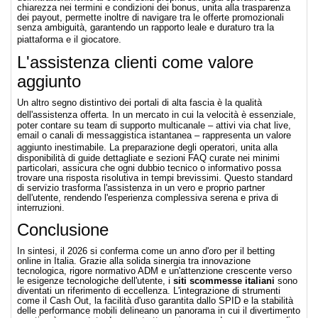
chiarezza nei termini e condizioni dei bonus, unita alla trasparenza
dei payout, permette inoltre di navigare tra le offerte promozionali
senza ambiguità, garantendo un rapporto leale e duraturo tra la
piattaforma e il giocatore.
L'assistenza clienti come valore
aggiunto
Un altro segno distintivo dei portali di alta fascia è la qualità
dell'assistenza offerta.
In un mercato in cui la velocità è essenziale,
poter contare su team di supporto multicanale – attivi via chat live,
email o canali di messaggistica istantanea – rappresenta un valore
aggiunto inestimabile.
La preparazione degli operatori, unita alla
disponibilità di guide dettagliate e sezioni FAQ curate nei minimi
particolari, assicura che ogni dubbio tecnico o informativo possa
trovare una risposta risolutiva in tempi brevissimi. Questo standard
di servizio trasforma l'assistenza in un vero e proprio partner
dell'utente, rendendo l'esperienza complessiva serena e priva di
interruzioni.
Conclusione
In sintesi, il 2026 si conferma come un anno d'oro per il betting
online in Italia. Grazie alla solida sinergia tra innovazione
tecnologica, rigore normativo ADM e un'attenzione crescente verso
le esigenze tecnologiche dell'utente, i
siti scommesse italiani
sono
diventati un riferimento di eccellenza. L'integrazione di strumenti
come il Cash Out, la facilità d'uso garantita dallo SPID e la stabilità
delle performance mobili delineano un panorama in cui il divertimento