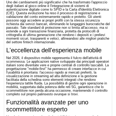
Uno dei cambiamenti più significativi che ha trasformato l'approccio
degli italiani al gioco online è l'integrazione di sistemi di
autenticazione digitale come lo SPID e la Carta d'Identità Elettronica
(CIE). Questa evoluzione ha reso il processo di registrazione e
validazione del conto estremamente rapido e protetto. Gli utenti
possono oggi accedere ai propri profili con la stessa sicurezza
richiesta dai servizi bancari, eliminando le lungaggini burocratiche del
passato. Tale standard di protezione non si limita all'accesso, ma si
estende a ogni transazione finanziaria, protetta da protocolli di
crittografia di ultima generazione che rendono i depositi e i prelievi
momenti sicuri, trasparenti e veloci, allineandosi alle migliori pratiche
del settore fintech internazionale.
L'eccellenza dell'esperienza mobile
Nel 2026, il dispositivo mobile rappresenta il fulcro dell'attività di
scommessa. Le applicazioni native sviluppate dai principali operatori
italiani sono diventate vere e proprie centrali di controllo tascabili. La
progettazione "mobile-first" ha permesso di creare interfacce in cui
l'usabilità è prioritaria: l'accesso rapido ai mercati preferiti, la
visualizzazione in streaming ad alta definizione e la gestione
facilitata della schedina sono elementi integrati che rendono
l'esperienza tattile fluida. La possibilità di gestire ogni operazione in
mobilità, supportata dalla potenza delle reti 5G, garantisce che lo
scommettitore non perda alcuna occasione, mantenendo il controllo
completo sul proprio palinsesto ovunque si trovi.
Funzionalità avanzate per uno
scommettitore esperto