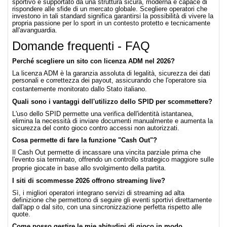
sportivo è supportato da una struttura sicura, moderna e capace di
rispondere alle sfide di un mercato globale. Scegliere operatori che
investono in tali standard significa garantirsi la possibilità di vivere la
propria passione per lo sport in un contesto protetto e tecnicamente
all'avanguardia.
Domande frequenti - FAQ
Perché scegliere un sito con licenza ADM nel 2026?
La licenza ADM è la garanzia assoluta di legalità, sicurezza dei dati
personali e correttezza dei payout, assicurando che l'operatore sia
costantemente monitorato dallo Stato italiano.
Quali sono i vantaggi dell'utilizzo dello SPID per scommettere?
L'uso dello SPID permette una verifica dell'identità istantanea,
elimina la necessità di inviare documenti manualmente e aumenta la
sicurezza del conto gioco contro accessi non autorizzati.
Cosa permette di fare la funzione "Cash Out"?
Il Cash Out permette di incassare una vincita parziale prima che
l'evento sia terminato, offrendo un controllo strategico maggiore sulle
proprie giocate in base allo svolgimento della partita.
I siti di scommesse 2026 offrono streaming live?
Sì, i migliori operatori integrano servizi di streaming ad alta
definizione che permettono di seguire gli eventi sportivi direttamente
dall'app o dal sito, con una sincronizzazione perfetta rispetto alle
quote.
Come posso gestire le mie abitudini di gioco in modo