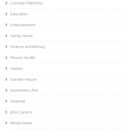
Console Platforms
Education
Entertainment
Family Home
Finance and Money
Fitness Health
Games
Garden House
Humanities Arts
Internet
Jobs Carrers
Media News