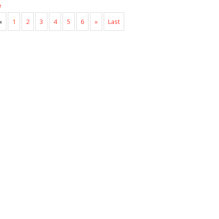
e
«
1
2
3
4
5
6
»
Last