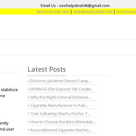
Email Us - seohelpdesk96@gmail.com
directory-link.com
|
webdirectorylink.com
|
smartseoartic
Latest Posts
Discover Jaisalmer Desert Camp...
DEWAGG Slot Deposit 10K Create...
 stabilisce
ione
Why the Right Criminal Defense...
Cigarette Manufacturer in Paki...
Trek Salkantay Machu Picchu: T...
How to Choose the Best Ahmedab...
ently
and user
Reconditioned Cigarette Machin...