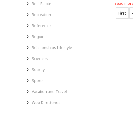
read mor
Real Estate
First
Recreation
Reference
Regional
Relationships Lifestyle
Sciences
Society
Sports
Vacation and Travel
Web Directories