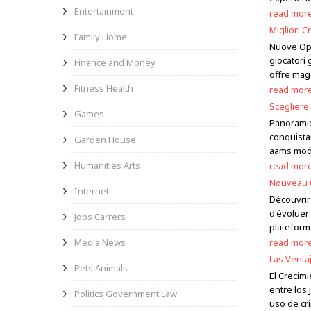
Entertainment
read mor
Migliori C
Family Home
Nuove Oppo
giocatori 
Finance and Money
offre mag
Fitness Health
read mor
Scegliere
Games
Panoramic
conquistar
Garden House
aams moder
Humanities Arts
read mor
Nouveau C
Internet
Découvrir
d'évoluer
Jobs Carrers
plateforme
Media News
read mor
Las Venta
Pets Animals
El Crecim
entre los
Politics Government Law
uso de cri