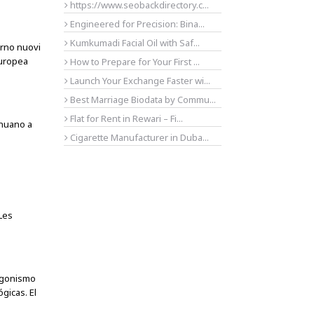
https://www.seobackdirectory.c...
Engineered for Precision: Bina...
Kumkumadi Facial Oil with Saf...
orno nuovi
europea
How to Prepare for Your First ...
Launch Your Exchange Faster wi...
Best Marriage Biodata by Commu...
Flat for Rent in Rewari – Fi...
inuano a
Cigarette Manufacturer in Duba...
e
Les
agonismo
gicas. El