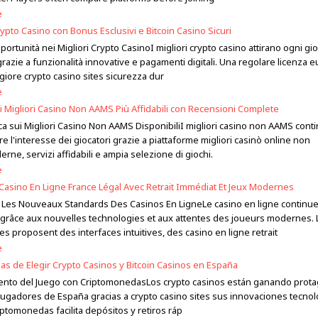
e
rypto Casino con Bonus Esclusivi e Bitcoin Casino Sicuri
rtunità nei Migliori Crypto CasinoI migliori crypto casino attirano ogni gi
grazie a funzionalità innovative e pagamenti digitali. Una regolare licenza 
giore crypto casino sites sicurezza dur
e
 i Migliori Casino Non AAMS Più Affidabili con Recensioni Complete
a sui Migliori Casino Non AAMS DisponibiliI migliori casino non AAMS cont
e l'interesse dei giocatori grazie a piattaforme migliori casinò online non
ne, servizi affidabili e ampia selezione di giochi.
e
asino En Ligne France Légal Avec Retrait Immédiat Et Jeux Modernes
 Les Nouveaux Standards Des Casinos En LigneLe casino en ligne continu
 grâce aux nouvelles technologies et aux attentes des joueurs modernes. 
s proposent des interfaces intuitives, des casino en ligne retrait
e
jas de Elegir Crypto Casinos y Bitcoin Casinos en España
iento del Juego con CriptomonedasLos crypto casinos están ganando prot
 jugadores de España gracias a crypto casino sites sus innovaciones tecnoló
ptomonedas facilita depósitos y retiros ráp